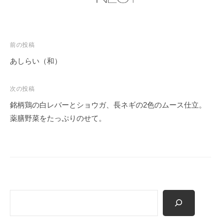
輸
出
入
投
、
前の投稿
日
稿
あしらい（和）
本
ナ
食
ビ
次の投稿
文
ゲ
銘柄鶏の白レバーとショウガ、長ネギの2色のムース仕立。
化
ー
薬膳野菜をたっぷりのせて。
の
シ
伝
ョ
統
ン
的
か
つ
正
検
確
索
な