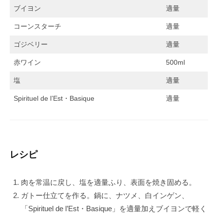
点
ブイヨン
適量
を
コーンスターチ
適量
当
て
ゴジベリー
適量
た
赤ワイン
500ml
高
品
塩
適量
質
Spirituel de l’Est・Basique
適量
ワ
イ
ン
の
供
レシピ
給
、
肉を常温に戻し、塩を適量ふり、表面を焼き固める。
ア
ガトー仕立てを作る。鍋に、ナツメ、白インゲン、
ン
「Spirituel de l’Est・Basique」を適量加えブイヨンで軽く
チ