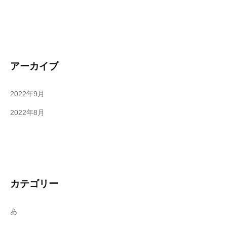
組
み
、
年
を
アーカイブ
重
ね
2022年9月
て
も
2022年8月
女
性
が
輝
け
カテゴリー
る
持
あ
続
的