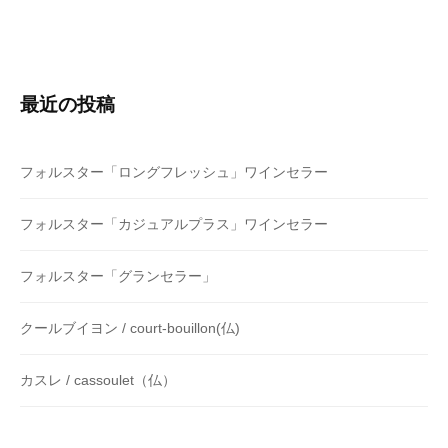
情
報
発
信
最近の投稿
に
よ
る
フォルスター「ロングフレッシュ」ワインセラー
家
庭
フォルスター「カジュアルプラス」ワインセラー
料
理
フォルスター「グランセラー」
の
再
クールブイヨン / court-bouillon(仏)
復
興
カスレ / cassoulet（仏）
に
取
り