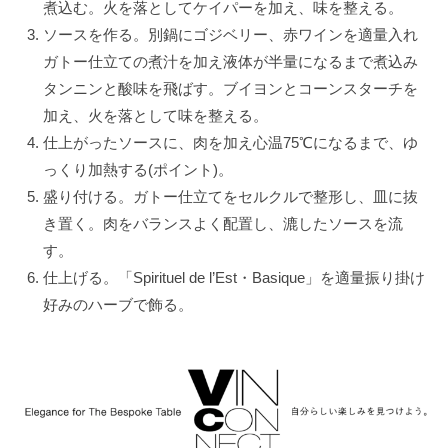
煮込む。火を落としてケイパーを加え、味を整える。
エ
ソースを作る。別鍋にゴジベリー、赤ワインを適量入れ
イ
ガトー仕立ての煮汁を加え液体が半量になるまで煮込み
ジ
タンニンと酸味を飛ばす。ブイヨンとコーンスターチを
ン
グ
加え、火を落として味を整える。
機
仕上がったソースに、肉を加え心温75℃になるまで、ゆ
能
っくり加熱する(ポイント)。
を
盛り付ける。ガトー仕立てをセルクルで整形し、皿に抜
持
き置く。肉をバランスよく配置し、漉したソースを流
つ
す。
植
仕上げる。「Spirituel de l’Est・Basique」を適量振り掛け
物
好みのハーブで飾る。
性
自
然
食
品
の