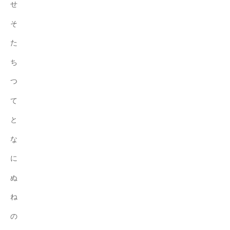
せ
お
そ
り
ま
た
す
ち
。
つ
て
と
な
に
ぬ
ね
の