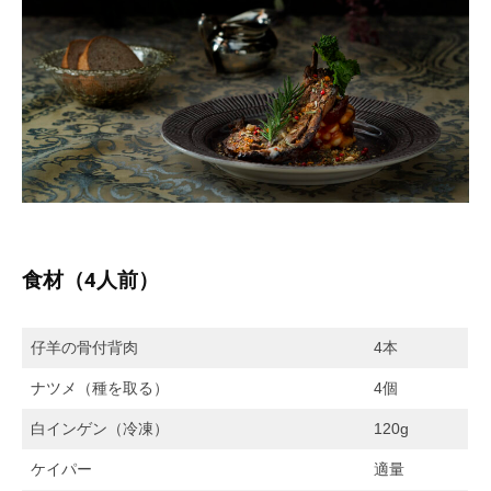
d
e
業
n
s
c
を
a
c
t
行
d
）
o
な
m
n
っ
i
て
n
n
お
e
り
c
ま
t
す
）
食材（4人前）
。
女
性
仔羊の骨付背肉
4本
醸
ナツメ（種を取る）
4個
造
家
白インゲン（冷凍）
120g
に
ケイパー
適量
焦