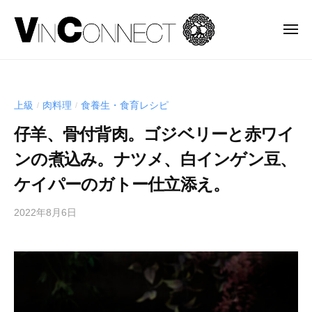
株
ュ
コ
ー
式
ン
会
メ
ニ
テ
社
株
ュ
当
ン
ヴ
ー
式
社
ァ
ツ
は
会
ン
へ
上級
肉料理
食養生・食育レシピ
/
/
、
社
コ
ス
食
仔羊、骨付背肉。ゴジベリーと赤ワイ
ネ
ヴ
キ
の
ク
ァ
ンの煮込み。ナツメ、白インゲン豆、
ッ
品
ト
ン
プ
質
ケイパーのガトー仕立添え。
（
コ
に
V
ネ
2022年8月6日
b
応
i
y
ク
え
n
s
る
c
ト
p
o
貿
（
e
n
易
V
e
n
事
i