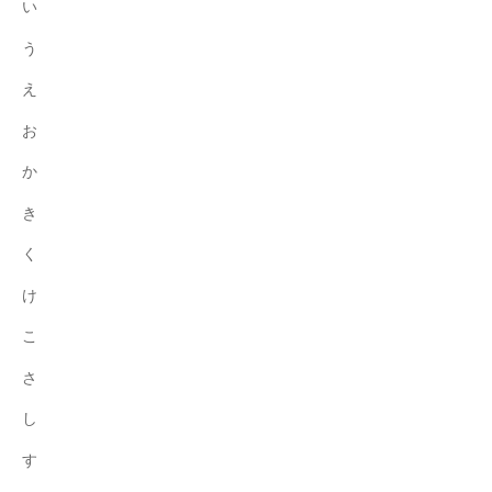
い
社
う
会
の
え
実
お
現
に
か
貢
き
献
す
く
る
け
こ
と
こ
を
さ
目
的
し
と
す
し
て