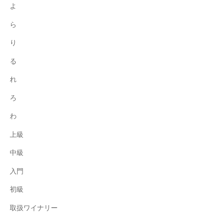
よ
ら
り
る
れ
ろ
わ
上級
中級
入門
初級
取扱ワイナリー