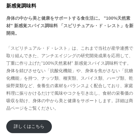
新感覚調味料
身体の中から美と健康をサポートする食生活に。 ”100%天然素
材” 新感覚スパイス調味料 「スピリチュアル・ド・レスト」を新
開発。
「スピリチュアル・ド・レスト」は、これまで当社が産学連携で
取り組んできた、アンチエイジングの研究開発成果を応用して、
丁重に作り上げた”100%天然素材” 新感覚スパイス調味料です。
身体を錆びさせない「抗酸化機能」や、身体を焦がさない「抗糖
化機能」を持つ、ナッツ類、種実類、スパイス類、ハーブ類、乾
燥野菜類など、食養生の素材をバランスよく配合しており、家庭
料理に振りかけるだけで風味やコクを引き出し、食材の栄養価の
吸収を助け、身体の中から美と健康をサポートします。詳細は商
品ページをご覧ください。
詳しくはこちら