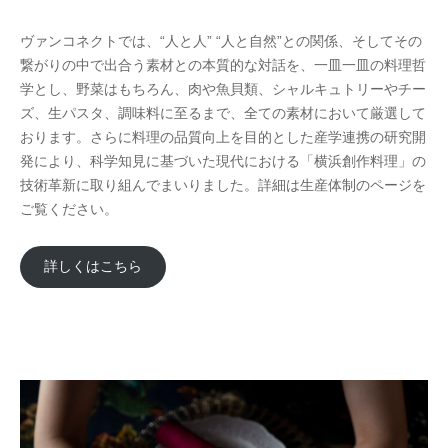
ヴァンコネクトでは、“人と人” “人と自然”との関係、そしてその
繋がりの中で出合う素材との本質的な対話を、一皿一皿の料理哲
学とし、野菜はもちろん、肉や魚貝類、シャルキュトリーやチー
ズ、生パスタ、調味料に至るまで、全ての素材において厳選して
おります。さらに料理の品質向上を目的とした産学連携の研究開
発により、科学知見に基づいた現代における「横浜創作料理」の
技術革新に取り組んでまいりました。詳細は生産体制のページを
ご覧ください。
詳しくはこちら