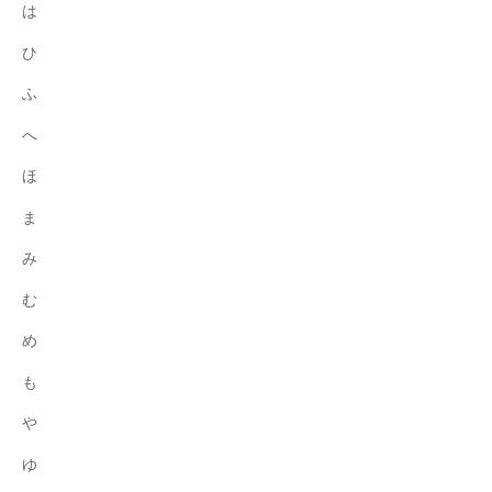
は
ひ
ふ
へ
ほ
ま
み
む
め
も
や
ゆ