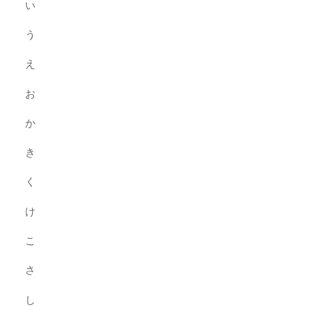
い
う
え
お
か
き
く
け
こ
さ
し