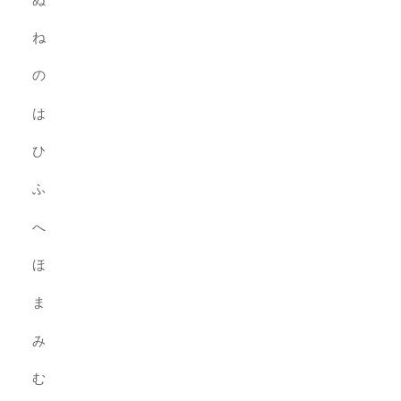
ね
の
は
ひ
ふ
へ
ほ
ま
み
む