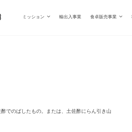
ミッション
輸出入事業
食卓販売事業
）
佐酢でのばしたもの。または、土佐酢にらん引き山