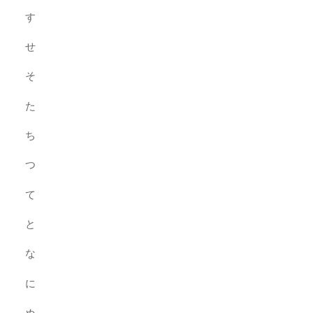
す
せ
そ
た
ち
つ
て
と
な
に
ぬ