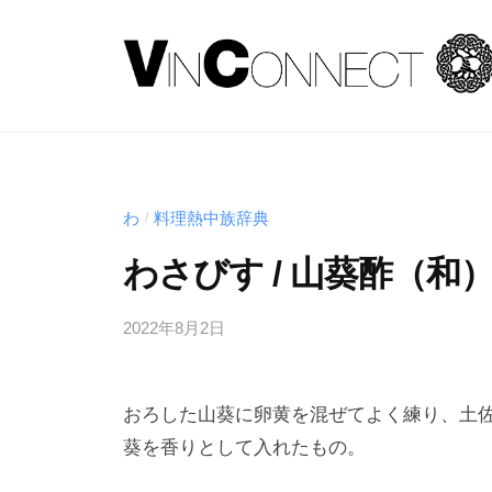
コ
式
ン
会
テ
社
株
当
ン
ヴ
社
式
ツ
ァ
は
へ
会
ン
、
コ
ス
社
わ
料理熱中族辞典
/
食
ネ
キ
ヴ
わさびす / 山葵酢（和
の
ク
ッ
ァ
品
ト
プ
ン
2022年8月2日
b
質
（
y
コ
V
に
s
i
ネ
応
おろした山葵に卵黄を混ぜてよく練り、土
p
n
え
ク
e
葵を香りとして入れたもの。
c
る
ト
e
o