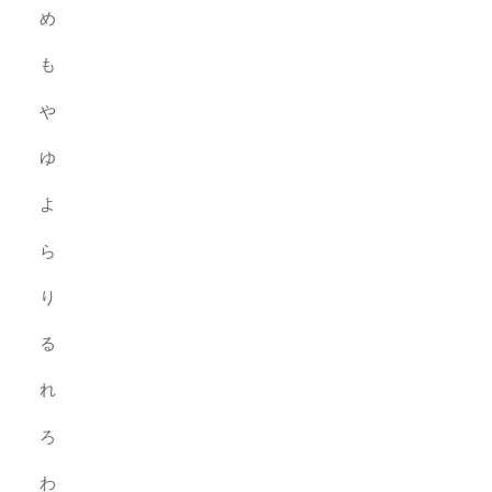
め
も
や
ゆ
よ
ら
り
る
れ
ろ
わ