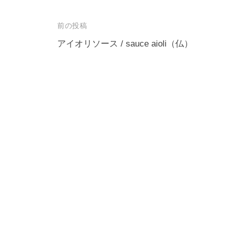
貿
（
d
n
易
s
V
投
n
前の投稿
事
a
i
e
稿
アイオリソース / sauce aioli（仏）
業
d
c
n
ナ
を
m
t
c
行
i
ビ
）
な
n
o
ゲ
っ
n
ー
て
n
シ
お
e
ョ
り
c
ン
ま
t
す
）
。
女
性